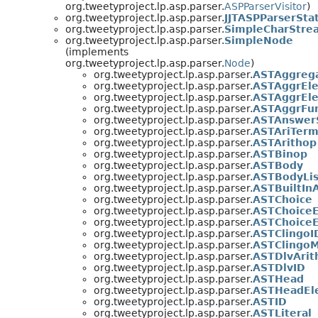
org.tweetyproject.lp.asp.parser.
ASPParserVisitor
)
org.tweetyproject.lp.asp.parser.
JJTASPParserSta
org.tweetyproject.lp.asp.parser.
SimpleCharStre
org.tweetyproject.lp.asp.parser.
SimpleNode
(implements
org.tweetyproject.lp.asp.parser.
Node
)
org.tweetyproject.lp.asp.parser.
ASTAggreg
org.tweetyproject.lp.asp.parser.
ASTAggrEl
org.tweetyproject.lp.asp.parser.
ASTAggrEle
org.tweetyproject.lp.asp.parser.
ASTAggrFu
org.tweetyproject.lp.asp.parser.
ASTAnswer
org.tweetyproject.lp.asp.parser.
ASTAriTer
org.tweetyproject.lp.asp.parser.
ASTArithop
org.tweetyproject.lp.asp.parser.
ASTBinop
org.tweetyproject.lp.asp.parser.
ASTBody
org.tweetyproject.lp.asp.parser.
ASTBodyLis
org.tweetyproject.lp.asp.parser.
ASTBuiltIn
org.tweetyproject.lp.asp.parser.
ASTChoice
org.tweetyproject.lp.asp.parser.
ASTChoice
org.tweetyproject.lp.asp.parser.
ASTChoiceE
org.tweetyproject.lp.asp.parser.
ASTClingoI
org.tweetyproject.lp.asp.parser.
ASTClingo
org.tweetyproject.lp.asp.parser.
ASTDlvArit
org.tweetyproject.lp.asp.parser.
ASTDlvID
org.tweetyproject.lp.asp.parser.
ASTHead
org.tweetyproject.lp.asp.parser.
ASTHeadEl
org.tweetyproject.lp.asp.parser.
ASTID
org.tweetyproject.lp.asp.parser.
ASTLiteral