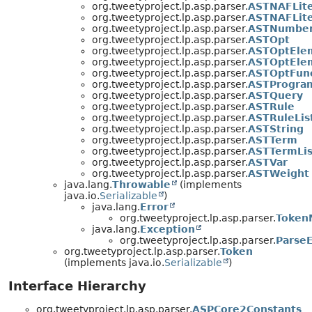
org.tweetyproject.lp.asp.parser.
ASTNAFLite
org.tweetyproject.lp.asp.parser.
ASTNAFLite
org.tweetyproject.lp.asp.parser.
ASTNumbe
org.tweetyproject.lp.asp.parser.
ASTOpt
org.tweetyproject.lp.asp.parser.
ASTOptEle
org.tweetyproject.lp.asp.parser.
ASTOptElem
org.tweetyproject.lp.asp.parser.
ASTOptFun
org.tweetyproject.lp.asp.parser.
ASTProgra
org.tweetyproject.lp.asp.parser.
ASTQuery
org.tweetyproject.lp.asp.parser.
ASTRule
org.tweetyproject.lp.asp.parser.
ASTRuleLis
org.tweetyproject.lp.asp.parser.
ASTString
org.tweetyproject.lp.asp.parser.
ASTTerm
org.tweetyproject.lp.asp.parser.
ASTTermLis
org.tweetyproject.lp.asp.parser.
ASTVar
org.tweetyproject.lp.asp.parser.
ASTWeight
java.lang.
Throwable
(implements
java.io.
Serializable
)
java.lang.
Error
org.tweetyproject.lp.asp.parser.
Token
java.lang.
Exception
org.tweetyproject.lp.asp.parser.
Parse
org.tweetyproject.lp.asp.parser.
Token
(implements java.io.
Serializable
)
Interface Hierarchy
org.tweetyproject.lp.asp.parser.
ASPCore2Constants